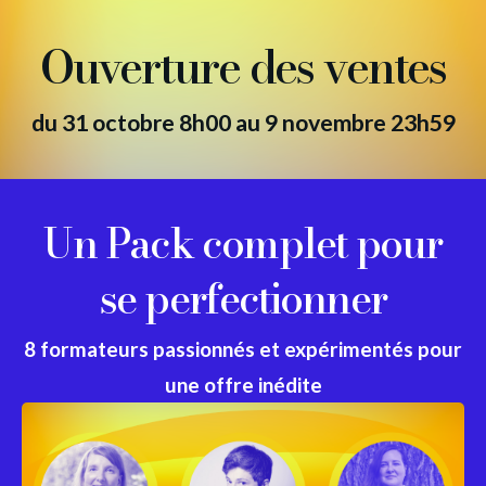
Ouverture des ventes
du 31 octobre 8h00 au 9 novembre 23h59
Un Pack complet pour
se perfectionner
8 formateurs passionnés et expérimentés pour
une offre inédite